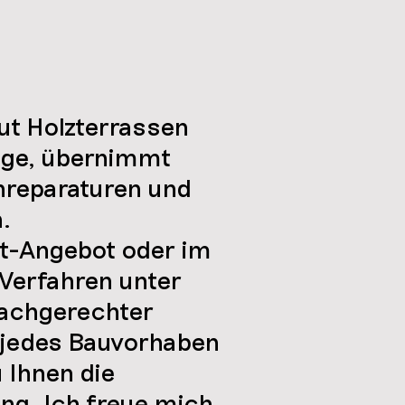
aut Holzterrassen
äge, übernimmt
hreparaturen und
.
t-Angebot oder im
-Verfahren unter
fachgerechter
r jedes Bauvorhaben
 Ihnen die
ng. Ich freue mich