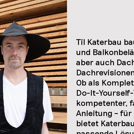
kt
Til Katerbau b
und Balkonbel
aber auch Dac
Dachrevisionen
Ob als Komplet
Do-It-Yourself
kompetenter, 
Anleitung – fü
bietet Katerbau
passende Lösu