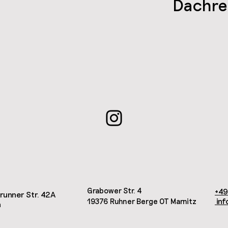
Dachre
Grabower Str. 4
+49
runner Str. 42A
inf
19376 Ruhner Berge OT Marnitz
n