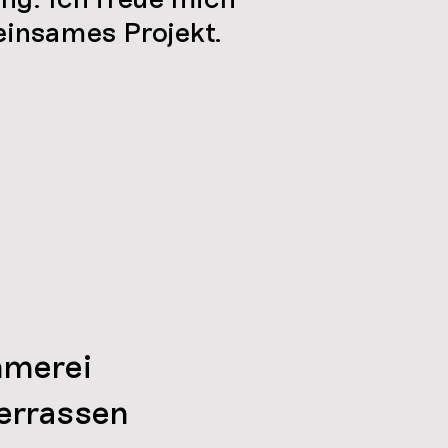
einsames Projekt.
mmerei
errassen